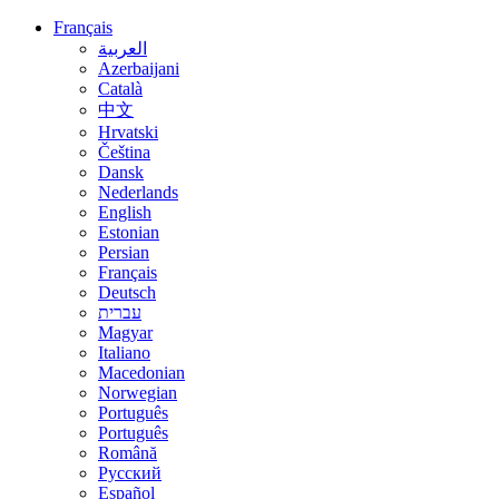
Français
العربية
Azerbaijani
Català
中文
Hrvatski
Čeština
Dansk
Nederlands
English
Estonian
Persian
Français
Deutsch
עברית
Magyar
Italiano
Macedonian
Norwegian
Português
Português
Română
Русский
Español