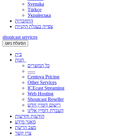
Svenska
Türkçe
Українська
התחברות
צפייה בעגלת הקניות
shoutcast services
הפעלת ניווט
בית
חנות
כל המוצרים
-----
Centova Pricing
Other Services
ICEcast Streaming
Web Hosting
Shoutcast Reseller
רישום דומיין חדש
העברת דומיין אלינו
הודעות וחדשות
מאגר מידע
מצב הרשת
צרו קשר