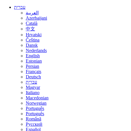
עברית
العربية
Azerbaijani
Català
中文
Hrvatski
Čeština
Dansk
Nederlands
English
Estonian
Persian
Français
Deutsch
עברית
Magyar
Italiano
Macedonian
Norwegian
Português
Português
Română
Русский
Español