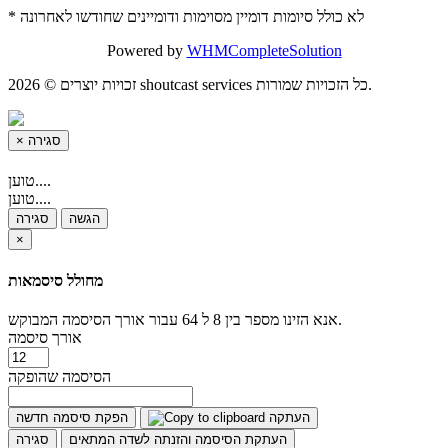
* לא כולל סיומות דומיין מסוימות ודומיינים שחודשו לאחרונה
Powered by
WHMCompleteSolution
זכויות יוצרים © 2026 shoutcast services כל הזכויות שמורות.
סגירה
×
טוען....
טוען....
הגשה
סגירה
×
מחולל סיסמאות
אנא הזינו מספר בין 8 ל 64 עבור אורך הסיסמה המבוקש.
אורך סיסמה
הסיסמה שהופקה
העתקה
הפקת סיסמה חדשה
העתקת הסיסמה והזנתה לשדה המתאים
סגירה